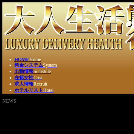
コ
ナ
ン
ビ
テ
ゲ
ン
ー
ツ
シ
へ
ョ
ス
ン
キ
に
ッ
移
HOME
Home
プ
動
料金システム
System
出勤情報
Schedule
在籍女性
Cast
求人情報
Recruit
ホテルリスト
Hotel
NEWS