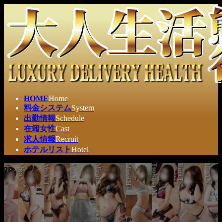
コ
ナ
ン
ビ
テ
ゲ
ン
ー
ツ
シ
へ
ョ
ス
ン
キ
に
ッ
移
HOME
Home
プ
動
料金システム
System
出勤情報
Schedule
在籍女性
Cast
求人情報
Recruit
ホテルリスト
Hotel
ホテルリスト