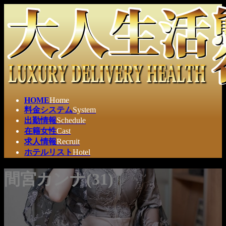
コ
ナ
ン
ビ
テ
ゲ
ン
ー
ツ
シ
へ
ョ
ス
ン
キ
に
ッ
移
HOME
Home
プ
動
料金システム
System
出勤情報
Schedule
在籍女性
Cast
求人情報
Recruit
ホテルリスト
Hotel
間宮カンナ(31)